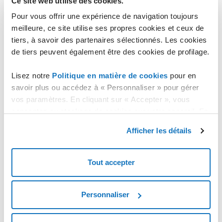
Ce site web utilise des cookies.
un e-mail (à l'adresse e-mail connectée au compte AFR) avec un lien
Pour vous offrir une expérience de navigation toujours
vers la procédure de changement de mot de passe et un code.
meilleure, ce site utilise ses propres cookies et ceux de
tiers, à savoir des partenaires sélectionnés. Les cookies
Veuillez noter que le code pour pouvoir changer le mot de
de tiers peuvent également être des cookies de profilage.
passe est valable 4 heures.
Lisez notre
Politique en matière de cookies
pour en
Cliquez sur le lien de l'e-mail pour accéder à la procédure de
savoir plus ou accédez à « Personnaliser » pour gérer
changement de mot de passe.
vos paramètres. En cliquant sur « Accepter », vous
consentez au stockage de cookies sur votre appareil. En
Procédure de changement de mot de passe
cliquant sur « Rejeter », vous acceptez uniquement le
Afficher les détails
stockage des cookies nécessaires.
Tout accepter
Personnaliser