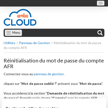
Menu
Utilities
>
Panneau de Gestion
>
Réinitialisation du mot de passe
du compte AFR
Réinitialisation du mot de passe du compte
AFR
Connectez-vous au
panneau de gestion
.
cliquez sur "
Mot de passe oublié ?
" présent sous "
Mot de passe
".
Vous accéderez à la section "
Demande de réinitialisation du mot
de passe
". Remplissez le champ "
Compte
" avec le compte AFR
dont vous ne vous souvenez plus du mot de passe, puis cliquez sur
le bouton "
RÉINITIALISER LE MOT DE PASSE
". Le système enverra