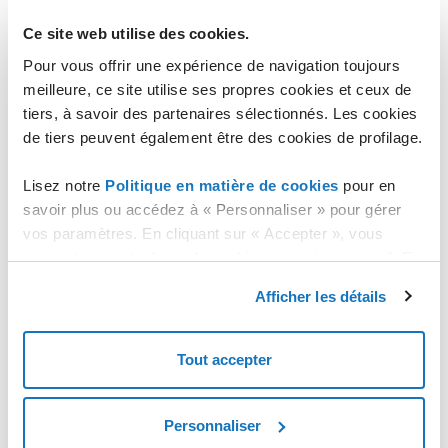
Commande
Ce site web utilise des cookies.
Etat
Pour vous offrir une expérience de navigation toujours
Contexte
meilleure, ce site utilise ses propres cookies et ceux de
tiers, à savoir des partenaires sélectionnés. Les cookies
Utilisateur
de tiers peuvent également être des cookies de profilage.
Date de début
Date de fin
Lisez notre
Politique en matière de cookies
pour en
Le bouton "RESET" vous permet de réinitialiser n'importe quel
savoir plus ou accédez à « Personnaliser » pour gérer
ensemble de critères de recherche.
vos paramètres. En cliquant sur « Accepter », vous
consentez au stockage de cookies sur votre appareil. En
Veuillez noter que la section "Journal" n'affiche que les logs
cliquant sur « Rejeter », vous acceptez uniquement le
Afficher les détails
des 3 derniers mois.
stockage des cookies nécessaires.
Tout accepter
Personnaliser