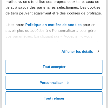
meilleure, ce site utilise ses propres cookies et ceux de
Certificat de décès.
tiers, à savoir des partenaires sélectionnés. Les cookies
de tiers peuvent également être des cookies de profilage.
Le formulaire est au format PDF, vous pouvez télécharger
Lisez notre
Politique en matière de cookies
pour en
gratuitement le logiciel Adobe Acrobat Reader à
savoir plus ou accédez à « Personnaliser » pour gérer
l'adresse
get.adobe.com
pour pouvoir le lire.
vos paramètres. En cliquant sur « Accepter », vous
consentez au stockage de cookies sur votre appareil. En
cliquant sur « Rejeter », vous acceptez uniquement le
Afficher les détails
stockage des cookies nécessaires.
Tout accepter
Personnaliser
Tout refuser