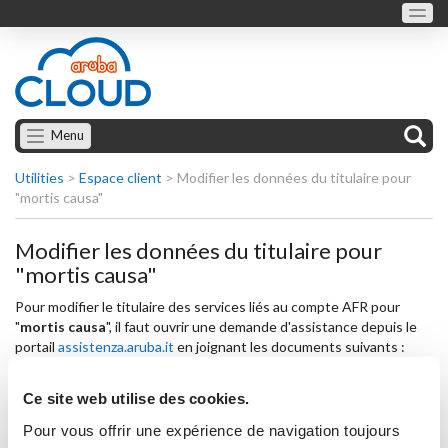
Menu
Utilities
>
Espace client
>
Modifier les données du titulaire pour
"mortis causa"
Modifier les données du titulaire pour
"mortis causa"
Pour modifier le titulaire des services liés au compte AFR pour
"
mortis causa
", il faut ouvrir une demande d'assistance depuis le
portail
assistenza.aruba.it
en joignant les documents suivants :
Formulaire "
MODIFICATION TITULAIRE CLOUD
COMPUTING CAUSE DÉCÈS
" rempli et signé.
Ce site web utilise des cookies.
Copie recto verso d'une pièce d'identité en cours de validité
Pour vous offrir une expérience de navigation toujours
de l'héritier qui deviendra le nouveau titulaire.