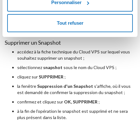
Personnaliser
à la fin de l'opération vous pourrez rallumer le Cloud VPS qui
sera restauré lors de la création du snapshot ;
Tout refuser
à la fin de la procédure de restauration, le snapshot est
supprimé, afin de permettre d'en créer un nouveau.
Supprimer un Snapshot
accédez à la fiche technique du Cloud VPS sur lequel vous
souhaitez supprimer un snapshot ;
sélectionnez
snapshot
sous le nom du Cloud VPS ;
cliquez sur
SUPPRIMER
;
la fenêtre
Suppression d'un Snapshot
s'affiche, où il vous
est demandé de confirmer la suppression du snapshot ;
confirmez et cliquez sur
OK, SUPPRIMER
;
à la fin de l'opération le snapshot est supprimé et ne sera
plus présent dans la liste.