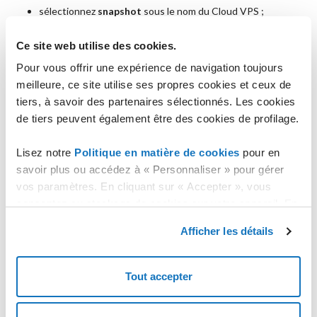
sélectionnez
snapshot
sous le nom du Cloud VPS ;
cliquez sur
CRÉER UN SNAPSHOT
;
Ce site web utilise des cookies.
à la fin de l'opération le snapshot sera affiché avec la date de
Pour vous offrir une expérience de navigation toujours
création et la date d'expiration ;
meilleure, ce site utilise ses propres cookies et ceux de
le snapshot restera actif pendant 48 heures à compter de la
tiers, à savoir des partenaires sélectionnés. Les cookies
date de création.
de tiers peuvent également être des cookies de profilage.
Restaurer un Snapshot
accédez à la fiche technique du Cloud VPS sur lequel vous
Lisez notre
Politique en matière de cookies
pour en
souhaitez restaurer un snapshot ;
savoir plus ou accédez à « Personnaliser » pour gérer
vos paramètres. En cliquant sur « Accepter », vous
éteignez le Cloud VPS
en cliquant sur
ÉTEINDRE LE
SERVEUR
;
consentez au stockage de cookies sur votre appareil. En
cliquant sur « Rejeter », vous acceptez uniquement le
sélectionnez
snapshot
sous le nom du Cloud VPS ;
Afficher les détails
stockage des cookies nécessaires.
cliquez sur
RESTAURER
pour restaurer le Cloud VPS au
moment du snapshot ;
Tout accepter
la fenêtre
Restauration d'un Snapshot
s'affiche, où il vous
est demandé de confirmer la restauration ;
confirmez et cliquez sur
OK, CONFIRMER
;