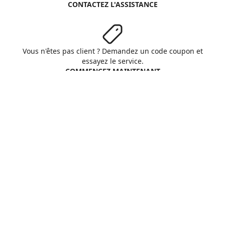
CONTACTEZ L'ASSISTANCE
Vous n'êtes pas client ? Demandez un code coupon et
essayez le service.
COMMENCEZ MAINTENANT
Aruba S.p.A. - All rights reserved
VAT No. IT01573850516
A propos d'Aruba
Conditions Générales
Respect vie privée
Cookie
Personnaliser cookies