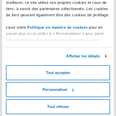
meilleure, ce site utilise ses propres cookies et ceux de
État du système
- Sauvegarde des fichiers relatifs à
tiers, à savoir des partenaires sélectionnés. Les cookies
la base de registre et au démarrage du serveur
Windows ;
de tiers peuvent également être des cookies de profilage.
C:\
- Sélectionner un ou plusieurs éléments (fichiers
et/ou dossiers) présents sur le disque principal ;
Lisez notre
Politique en matière de cookies
pour en
savoir plus ou accédez à « Personnaliser » pour gérer
Fichiers UNC
- Créer une copie d'une ressource
vos paramètres. En cliquant sur « Accepter », vous
(fichier/dossier/disque) présente sur un réseau LAN.Créer
une copie d'une ressource (fichier/dossier/disque) présente
consentez au stockage de cookies sur votre appareil. En
sur un réseau LAN.
cliquant sur « Rejeter », vous acceptez uniquement le
Afficher les détails
*
L'option Bare Metal Restore exclue la possibilité de d'utiliser les
stockage des cookies nécessaires.
deux autres modes de sauvegarde.
Tout accepter
Linux Server
Personnaliser
Tout refuser