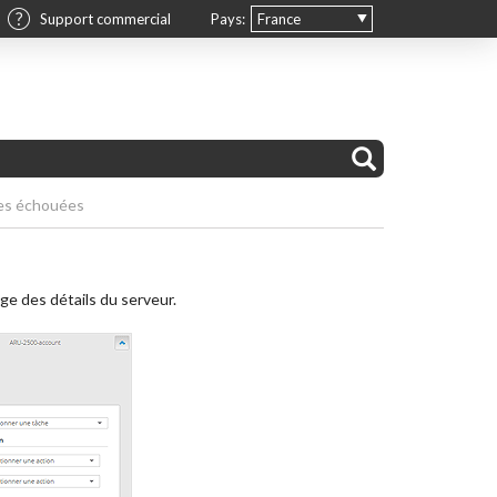
Support commercial
Pays:
France
es échouées
age des détails du serveur.