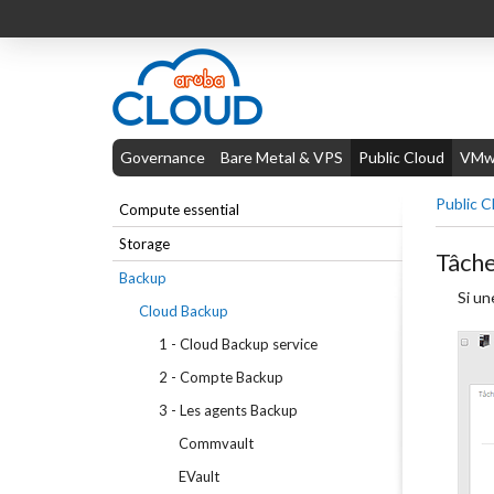
Governance
Bare Metal & VPS
Public Cloud
VMwa
Public C
Compute essential
Storage
Tâch
Backup
Si un
Cloud Backup
1 - Cloud Backup service
2 - Compte Backup
3 - Les agents Backup
Commvault
EVault