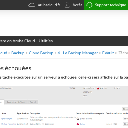
arubacloud.fr
Accès
Support technique
re on Aruba Cloud
Utilities
loud
>
Backup
>
Cloud Backup
>
4 - Le Backup Manager
>
EVault
>
Tâch
es échouées
e tâche exécutée sur un serveur à échouée, celle-ci sera affiché sur la p