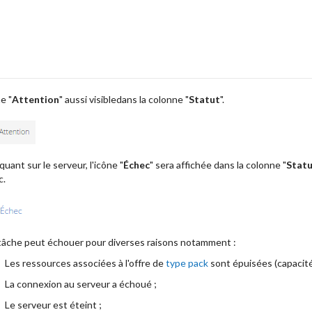
e "
Attention
" aussi visibledans la colonne "
Statut
".
iquant sur le serveur, l'icône "
Échec
" sera affichée dans la colonne "
Statu
c.
âche peut échouer pour diverses raisons notamment :
Les ressources associées à l'offre de
type pack
sont épuisées (capacité 
La connexion au serveur a échoué ;
Le serveur est éteint ;