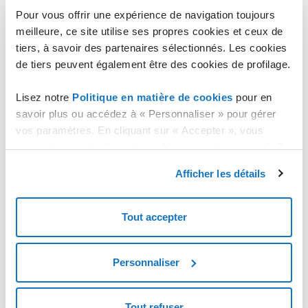
Pour vous offrir une expérience de navigation toujours
meilleure, ce site utilise ses propres cookies et ceux de
tiers, à savoir des partenaires sélectionnés. Les cookies
de tiers peuvent également être des cookies de profilage.
dans la fenêtre qui s'affiche, cliquez sur "
Yes
".
Lisez notre
Politique en matière de cookies
pour en
savoir plus ou accédez à « Personnaliser » pour gérer
vos paramètres. En cliquant sur « Accepter », vous
consentez au stockage de cookies sur votre appareil. En
cliquant sur « Rejeter », vous acceptez uniquement le
Afficher les détails
stockage des cookies nécessaires.
Tout accepter
Personnaliser
Tout refuser