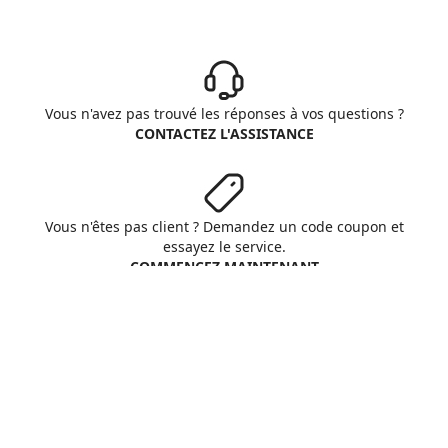
Vous n'avez pas trouvé les réponses à vos questions ?
CONTACTEZ L'ASSISTANCE
Vous n'êtes pas client ? Demandez un code coupon et
essayez le service.
COMMENCEZ MAINTENANT
Aruba S.p.A. - All rights reserved
VAT No. IT01573850516
A propos d'Aruba
Conditions Générales