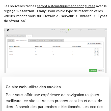
Les nouvelles tâches
seront automatiquement configurées
avec le
réglage "
Rétention - Daily
". Pour voir le type de rétention et les
valeurs, rendez-vous sur "
Détails du serveur
" > "
Avancé
" > "
Types
de rétention
".
Éditer un "Type de rétention"
Ce site web utilise des cookies.
Cliquer sur l'icône "
Modifier le type de rétention
" (à droite),
Pour vous offrir une expérience de navigation toujours
meilleure, ce site utilise ses propres cookies et ceux de
Pour que la fenêtre d'édition s'ouvre, modifiez les paramètres et
confirmez en cliquant sur "
Enregistrer
".
tiers, à savoir des partenaires sélectionnés. Les cookies