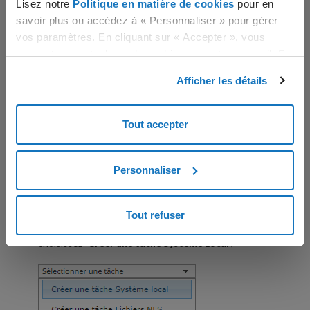
Lisez notre
Politique en matière de cookies
pour en
savoir plus ou accédez à « Personnaliser » pour gérer
vos paramètres. En cliquant sur « Accepter », vous
Cliquez sur la flèche concernant le serveur sur lequel vous
consentez au stockage de cookies sur votre appareil. En
souhaitez ajouter une tâche.
cliquant sur « Rejeter », vous acceptez uniquement le
Afficher les détails
La page suivante va s'ouvrir.
stockage des cookies nécessaires.
Tout accepter
Personnaliser
Tout refuser
Dans le menu déroulant "
Sélectionnez une tâche
",
choisissez "
Créer une tâche Système Local
",