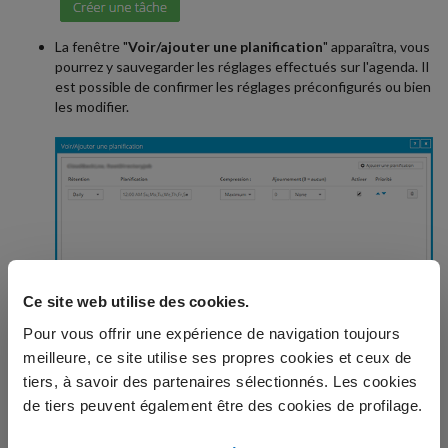
La fenêtre "
Voir/ajouter une planification
" apparaîtra, vous
pourrez y sauvegarder les réglages effectués sur l'agenda. Il
est possible de confirmer les réglages préconfigurés ou bien
les modifier.
Ce site web utilise des cookies.
Une fois la tâche créée, le système la démarrera selon les réglages
sélectionnés dans l'agenda.
Pour vous offrir une expérience de navigation toujours
meilleure, ce site utilise ses propres cookies et ceux de
Créer une tâche sur un serveur Linux
tiers, à savoir des partenaires sélectionnés. Les cookies
Vous aurez à procéder de la manière suivante :
de tiers peuvent également être des cookies de profilage.
Rendez-vous sur la page "
Ordinateurs
" du Backup Manager.