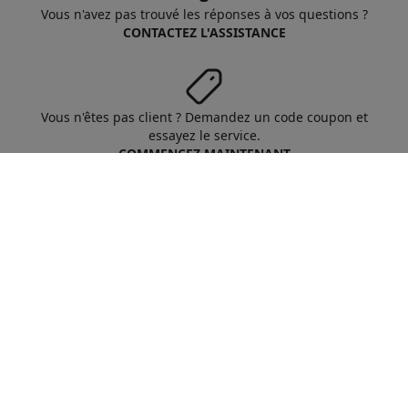
Vous n'avez pas trouvé les réponses à vos questions ?
CONTACTEZ L'ASSISTANCE
Vous n'êtes pas client ? Demandez un code coupon et
essayez le service.
COMMENCEZ MAINTENANT
Aruba S.p.A. - All rights reserved
VAT No. IT01573850516
A propos d'Aruba
Conditions Générales
Respect vie privée
Cookie
Personnaliser cookies