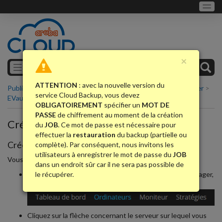
×
Menu
ATTENTION
: avec la nouvelle version du
Public Cloud
>
Backup
>
Cloud Backup
>
4 - Le Backup Manager
>
service Cloud Backup, vous devez
EVault
>
Créer une tâche
OBLIGATOIREMENT
spécifier un
MOT DE
PASSE
de chiffrement au moment de la création
Créer une tâche
du
JOB
. Ce mot de passe est nécessaire pour
effectuer la
restauration
du backup (partielle ou
Créer une tâche sur un serveur Windows
complète). Par conséquent, nous invitons les
utilisateurs à enregistrer le mot de passe du
JOB
Vous aurez à procéder de la manière suivante :
dans un endroit sûr car il ne sera pas possible de
Rendez-vous sur la page "
le récupérer.
Ordinateurs
" du Backup Manager,
Cliquez sur la flèche concernant le serveur sur lequel vous