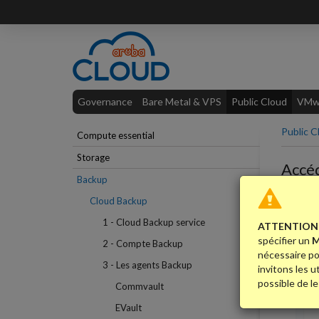
Governance
Bare Metal & VPS
Public Cloud
VMwa
Public C
Compute essential
Storage
Accé
Backup
Rende
Cloud Backup
1 - Cloud Backup service
ATTENTION
spécifier un
M
2 - Compte Backup
nécessaire po
3 - Les agents Backup
invitons les u
possible de le
Commvault
EVault