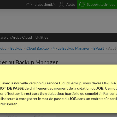
arubacloud.fr
Accès
Support technique
re on Aruba Cloud
Utilities
loud
>
Backup
>
Cloud Backup
>
4 - Le Backup Manager
>
EVault
>
Accé
der au Backup Manager
z-vous sur le lien Web CentralControl mentionné dans la page des dét
: avec la nouvelle version du service Cloud Backup, vous devez
OBLIGA
OT DE PASSE
de chiffrement au moment de la création du
JOB
. Ce mot
ur effectuer la
restauration
du backup (partielle ou complète). Par co
tilisateurs à enregistrer le mot de passe du
JOB
dans un endroit sûr car i
 récupérer.