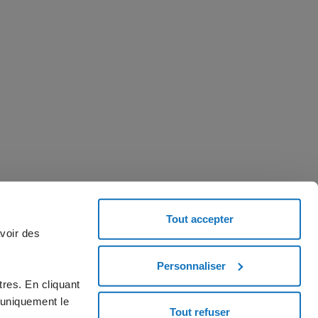
Tout accepter
avoir des
Personnaliser
emandez un code coupon et essayez le service.
res. En cliquant
MENCEZ MAINTENANT
 uniquement le
Tout refuser