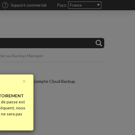
Support commercial
Pays:
France
der au Backup Manager
×
ails techniques du compte Cloud Backup.
TOIREMENT
 de passe est
nséquent, nous
l ne sera pas