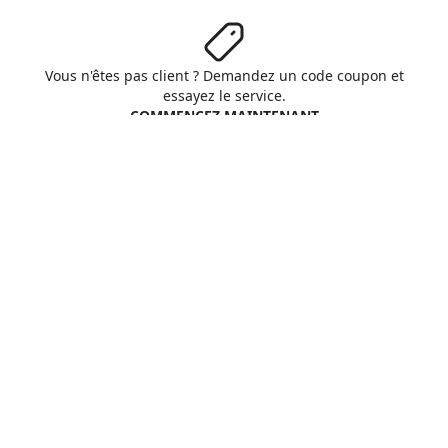
Vous n'êtes pas client ? Demandez un code coupon et
essayez le service.
COMMENCEZ MAINTENANT
Aruba S.p.A. - All rights reserved
VAT No. IT01573850516
A propos d'Aruba
Conditions Générales
Respect vie privée
Cookie
Personnaliser cookies