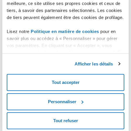
meilleure, ce site utilise ses propres cookies et ceux de
été compressé dans un fichier .zip, vous devrez donc
tiers, à savoir des partenaires sélectionnés. Les cookies
l'extraire avant de le lancer.
de tiers peuvent également être des cookies de profilage.
ouvrez PowerShell en mode administrateur ;
Lisez notre
Politique en matière de cookies
pour en
exécutez la commande pour lancer le script :
savoir plus ou accédez à « Personnaliser » pour gérer
powershell -noprofile -executionpolicy
vos paramètres. En cliquant sur « Accepter », vous
bypass -file ".\Connect-
consentez au stockage de cookies sur votre appareil. En
VB365RestorePortal.ps1"
cliquant sur « Rejeter », vous acceptez uniquement le
Afficher les détails
stockage des cookies nécessaires.
le script a besoin de certains modules qui, s'ils ne sont
pas présents, sont installés automatiquement ;
connectez-vous avec vos identifiants administrateur
Tout accepter
Microsoft 365 ;
Il peut vous être demandé de vous connecter deux fois
Personnaliser
(en fonction des sessions ouvertes) ;
si la connexion réussit, le message suivant s'affichera :
Tout refuser
...
Admin consent detected (grants/assignments