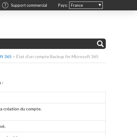
Support commercial
Pays:
France
ft 365
>
État d'un compte Backup for Microsoft 365
 :
 la création du compte.
vé.