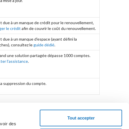
a mise à jour.
st due à un manque de crédit pour le renouvellement,
er le crédit
afin de couvrir le coût du renouvellement.
st due à un manque d'espace (ayant défini la
hes), consultez le
guide dédié
.
uand une solution partagée dépasse 1000 comptes.
ter l'assistance
.
 la suppression du compte.
Tout accepter
avoir des