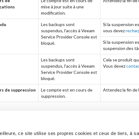
rs de
Le compte est en cours de
Attendez la fin de l
cations
mise à jour suite à une
modification.
ndu
Les backups sont
Si la suspension e
suspendus, l'accès à Veeam
vous devez
recharg
Service Provider Console est
Si la suspension e
bloqué.
suspension des tâc
Les backups sont
Cela se produit q
suspendus, l'accès à Veeam
Vous devez
contac
Service Provider Console est
bloqué.
rs de suppression
Le compte est en cours de
Attendez la fin de
suppression.
lleure, ce site utilise ses propres cookies et ceux de tiers, à s