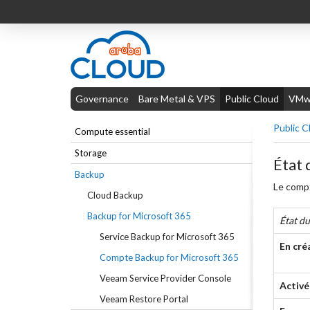
Governance
Bare Metal & VPS
Public Cloud
VMwa
Public C
Compute essential
Storage
État 
Backup
Le compt
Cloud Backup
Backup for Microsoft 365
État d
Service Backup for Microsoft 365
En cré
Compte Backup for Microsoft 365
Veeam Service Provider Console
Activé
Veeam Restore Portal