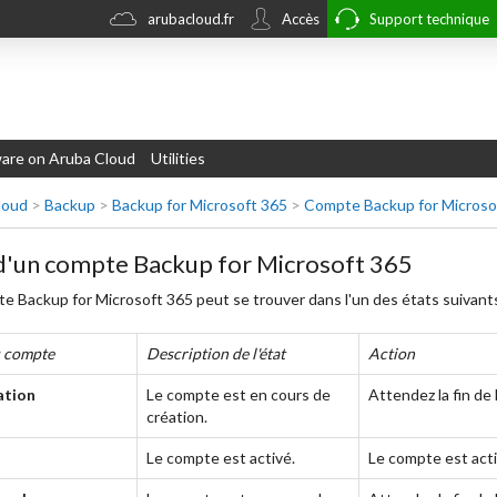
arubacloud.fr
Accès
Support technique
re on Aruba Cloud
Utilities
loud
>
Backup
>
Backup for Microsoft 365
>
Compte Backup for Microso
d'un compte Backup for Microsoft 365
e Backup for Microsoft 365 peut se trouver dans l'un des états suivants
u compte
Description de l'état
Action
ation
Le compte est en cours de
Attendez la fin de
création.
Le compte est activé.
Le compte est acti