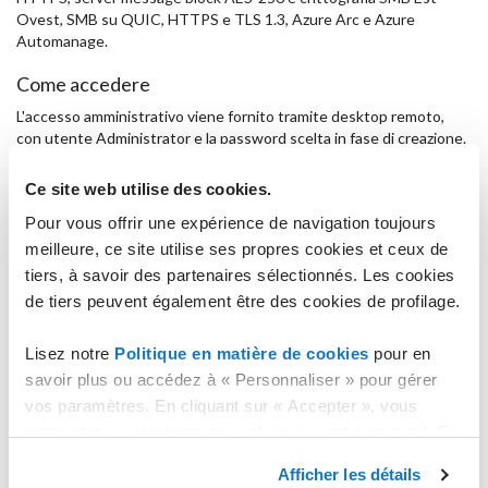
Ovest, SMB su QUIC, HTTPS e TLS 1.3, Azure Arc e Azure
Automanage.
Come accedere
L'accesso amministrativo viene fornito tramite desktop remoto,
con utente Administrator e la password scelta in fase di creazione.
L'accesso all'applicativo SQL potrà essere effettuato mediante
l'utente SA e la password scelta in fase di creazione, tramite
Ce site web utilise des cookies.
l'applicativo SQL Management Studio presente sulla macchina.
Pour vous offrir une expérience de navigation toujours
Configurazioni
meilleure, ce site utilise ses propres cookies et ceux de
tiers, à savoir des partenaires sélectionnés. Les cookies
Il firewall di windows è attivo con delle regole che bloccano il
traffico in ingresso al server sulle seguenti porte:
de tiers peuvent également être des cookies de profilage.
135 TCP UDP
Lisez notre
Politique en matière de cookies
pour en
137 TCP UDP
savoir plus ou accédez à « Personnaliser » pour gérer
138 TCP UDP
vos paramètres. En cliquant sur « Accepter », vous
139 TCP UDP
445 TCP
consentez au stockage de cookies sur votre appareil. En
cliquant sur « Rejeter », vous acceptez uniquement le
La porta 1433 TCP è aperta per consentire l'accesso all'istanza
Afficher les détails
stockage des cookies nécessaires.