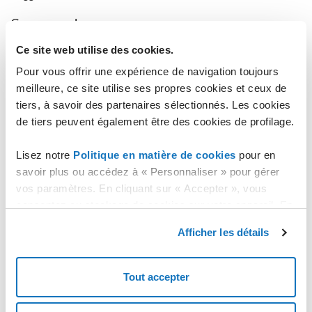
Come accedere
L'accesso amministrativo viene fornito tramite SSH, con utente
Ce site web utilise des cookies.
root e la password scelta in fase di creazione.
Pour vous offrir une expérience de navigation toujours
Configurazioni
meilleure, ce site utilise ses propres cookies et ceux de
tiers, à savoir des partenaires sélectionnés. Les cookies
Non sono presenti particolari personalizzazioni su questo template,
si tratta di un’installazione minimale di Rocky Linux 9 che lascia
de tiers peuvent également être des cookies de profilage.
spazio a qualsiasi tipo di utilizzo.
Lisez notre
Politique en matière de cookies
pour en
Per il presente template la porta aperta è:
savoir plus ou accédez à « Personnaliser » pour gérer
22 TCP
vos paramètres. En cliquant sur « Accepter », vous
Versione del Template
consentez au stockage de cookies sur votre appareil. En
cliquant sur « Rejeter », vous acceptez uniquement le
1.0
Afficher les détails
stockage des cookies nécessaires.
Changelog
-
Tout accepter