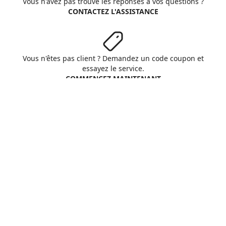
Vous n'avez pas trouvé les réponses à vos questions ?
CONTACTEZ L'ASSISTANCE
Vous n'êtes pas client ? Demandez un code coupon et
essayez le service.
COMMENCEZ MAINTENANT
Aruba S.p.A. - All rights reserved
VAT No. IT01573850516
A propos d'Aruba
Conditions Générales
Respect vie privée
Cookie
Personnaliser cookies