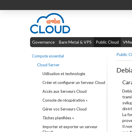
Governance
Bare Metal & VPS
Public Cloud
VMwa
Public C
Compute essential
Cloud Server
Debi
Utilisation et technologie
Cara
Créer et configurer un Serveur Cloud
Debia
Accès aux Serveurs Cloud
trami
Console de récupération »
svilu
distr
Gérer vos Serveurs Cloud
La fo
Tâches planifiées »
prove
Il no
Importer et exporter un serveur