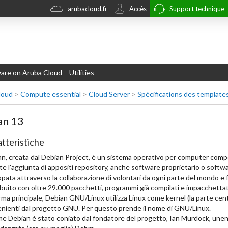
arubacloud.fr
Accès
Support technique
re on Aruba Cloud
Utilities
loud
>
Compute essential
>
Cloud Server
>
Spécifications des template
an 13
tteristiche
n, creata dal Debian Project, è un sistema operativo per computer compo
te l'aggiunta di appositi repository, anche software proprietario o softw
ppata attraverso la collaborazione di volontari da ogni parte del mondo e 
ibuito con oltre 29.000 pacchetti, programmi già compilati e impacchettati 
rma principale, Debian GNU/Linux utilizza Linux come kernel (la parte cent
nienti dal progetto GNU. Per questo prende il nome di GNU/Linux.
me Debian è stato coniato dal fondatore del progetto, Ian Murdock, unendo