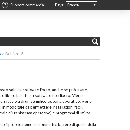
Support commercial
Pays:
France
s
>
Debian 13
sto solo da software libero, anche se può usare,
are libero basato su software non libero. Viene
fornisce più di un semplice sistema operativo: viene
in modo tale da permettere installazioni facili.
rale di un sistema operativo) e programmi di utilità
 il proprio nome e le prime tre lettere di quello della