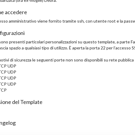
idanzata (ora ex-moglie) Debra.
e accedere
esso amministrativo viene fornito tramite ssh, con utente root e la passwo
igurazioni
ono presenti particolari personalizzazioni su questo template, a parte Fail
ascia spazio a qualsiasi tipo di utilizzo. È aperta la porta 22 per l’accesso 
otivi di sicurezza le seguenti porte non sono disponibili su rete pubblica
TCP UDP
TCP UDP
TCP UDP
TCP UDP
TCP
ione del Template
ngelog