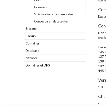
Cloud
sua f
Licenses »
Com
Spécifications des templates
L'acc
Concevoir un datacenter
Conf
Storage
Non s
Backup
che l
Container
Per m
Database
135 
137 
Network
138 
Domaines et DNS
139 
445 
Vers
1.0
Cha
-