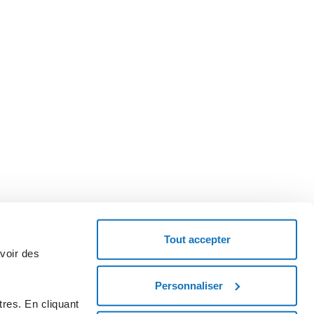
Tout accepter
avoir des
Personnaliser
emandez un code coupon et essayez le service.
res. En cliquant
MENCEZ MAINTENANT