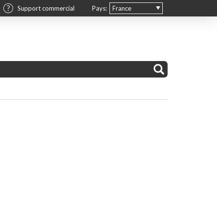
Support commercial
Pays:
France