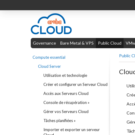
Governance
Bare Metal & VPS
Public Cloud
VMwa
Public C
Compute essential
Cloud Server
Cloud
Utilisation et technologie
Créer et configurer un Serveur Cloud
Util
Accès aux Serveurs Cloud
Crée
Console de récupération »
Accè
Gérer vos Serveurs Cloud
Cons
Tâches planifiées »
Gére
Importer et exporter un serveur
Tâch