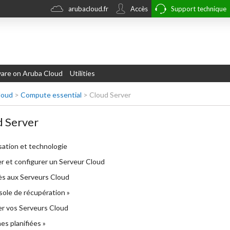
arubacloud.fr
Accès
Support technique
re on Aruba Cloud
Utilities
loud
>
Compute essential
>
Cloud Server
 Server
isation et technologie
r et configurer un Serveur Cloud
s aux Serveurs Cloud
ole de récupération »
r vos Serveurs Cloud
es planifiées »