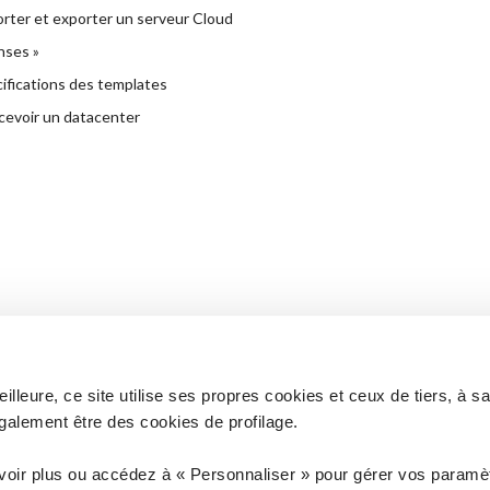
rter et exporter un serveur Cloud
nses »
ifications des templates
evoir un datacenter
lleure, ce site utilise ses propres cookies et ceux de tiers, à s
galement être des cookies de profilage.
 à vos questions ?
Vous n'êtes pas client ? D
voir plus ou accédez à « Personnaliser » pour gérer vos paramèt
ANCE
COM